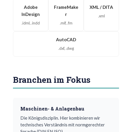
Adobe
FrameMake
XML / DITA
InDesign
r
.xml
.idml, .indd
.mif, .fm
AutoCAD
.dxf, .dwg
Branchen im Fokus
Maschinen- & Anlagenbau
Die Königsdisziplin. Hier kombinieren wir
technisches Verständnis mit normgerechter
Sprache (DIN EN ISO).